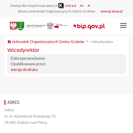
Dostęp dla niepełnosprawnych
ontrast
A+
A-
Strona Jednostek Organizacyjnych Gminy Grabów:
www.grabow.pl
Jednostek Organizacyjnych Gminy Grabów
>
Wicedyrektor
Wicedyrektor
Data wprowadzenia:
Opublikowane przez:
wersja do druku
ADRES
Adres
ul. ul. Kazimierza Pułaskiego 51
26-902 Grabów nad Pilicą,