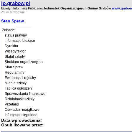
jo.grabow.pl
Biuletyn Informacji Publicznej
Jednostek Organizacyjnych Gminy Grabów
www.grabow
ZS w Grabowie
Stan Spraw
Zobacz:
status prawny
informacje bieżące
Dyrektor
Wicedyrektor
Statut szkoły
Struktura organizacyjna
Stan Spraw
Regulaminy
Ewidencje i rejestry
Mienie szkoły
Tablica ogłoszeń
Sprawozdania finansowe
Działalność szkoły
Przetargi
Oświadcz. majątkowe
Inf. nieudostępnione
Data wprowadzenia:
Opublikowane przez: