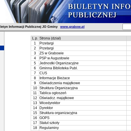
letyn Informacji Publicznej JO Gminy
www.grabow.pl
L.p.
Strona (dział)
1
Przetargi
2
Przetargi
3
ZS w Grabowie
4
PSP w Augustowie
5
Jednostki Organizacyjne
6
Gminna Biblioteka Publ.
7
CUS
8
Informacje Bieżace
9
Oświadczenia majątkowe
10
Struktura Organizacyjna
11
Tablica ogłoszeń
12
Oświadcz. majątkowe
13
Wicedyrektor
14
Dyrektor
15
Struktura organizacyjna
16
GOPS
17
Statut szkoły
18
Regulaminy