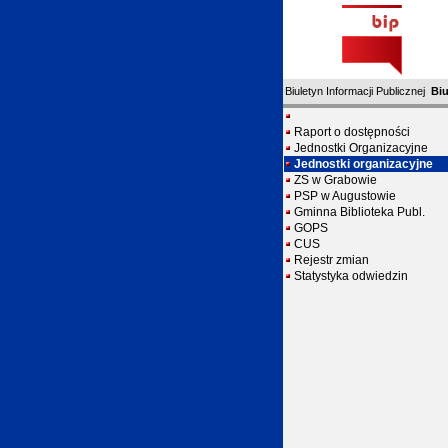
Biuletyn Informacji Publicznej
Biu
Raport o dostępności
Jednostki Organizacyjne
Jednostki organizacyjne
ZS w Grabowie
PSP w Augustowie
Gminna Biblioteka Publ.
GOPS
CUS
Rejestr zmian
Statystyka odwiedzin