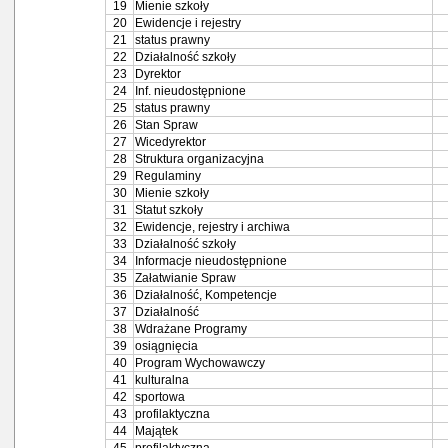
19
Mienie szkoły
20
Ewidencje i rejestry
21
status prawny
22
Działalność szkoły
23
Dyrektor
24
Inf. nieudostępnione
25
status prawny
26
Stan Spraw
27
Wicedyrektor
28
Struktura organizacyjna
29
Regulaminy
30
Mienie szkoły
31
Statut szkoły
32
Ewidencje, rejestry i archiwa
33
Działalność szkoły
34
Informacje nieudostępnione
35
Załatwianie Spraw
36
Działalność, Kompetencje
37
Działalność
38
Wdrażane Programy
39
osiągnięcia
40
Program Wychowawczy
41
kulturalna
42
sportowa
43
profilaktyczna
44
Majątek